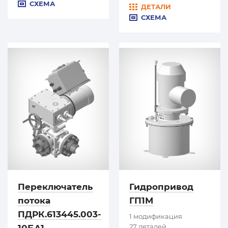
СХЕМА
ДЕТАЛИ
СХЕМА
Переключатель
Гидропривод
потока
ГП1М
ПДРК.613445.003-
1 модификация
27 деталей
10БА1