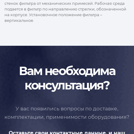
стенок фильтра от механических примесей. Рабочая среда
подается в фильтр по направлению стрелки, обозначенной
на корпусе. Установочное положение фильтра –
вертикальное.
Вам необходима
консультация?
У вас появились вопросы по доставке,
комплектации, применимости
оборудования?
Оставьте свои контактные данные,
и наш