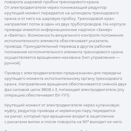
поворота шаровой пробки трехходового крана.
От электродвигателя через понижающий редуктор
крутящий момент передается на шпиндель трехходового
крана и от него на шаровую пробку. Трехходовой кран
направляет поток в один из двух трубопроводов. На корпусе
привода имеются информационные надписи «Замер»
и «Байпас». Возможность визуального контроля положения
исполнительного элемента обеспечивает указатель
привода. Принудительный перевод в другое рабочее
положение исполнительного элемента трехходового крана
осуществляется вращением маховика (тип управления —
ручной).
Привод с электродвигателем предназначен для передачи
крутящего момента исполнительному органу трехходового
крана. Направление вращения обеспечивается сменой двух
фаз силовой цепи 380В х 3, питающей электродвигатель (эту
операцию обеспечивает БУ-ПП).
Крутящий момент от электродвигателя через кулачковую
муфту, редуктор привода и червячную пару передается
на рычаг, который при вращении входит в зацепление
с рычагами вилок и после поворота на 90º выходит из него.