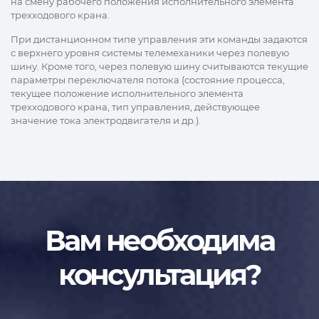
на смену рабочего положения исполнительного элемента
трехходового крана.
При дистанционном типе управления эти команды задаются
с верхнего уровня системы телемеханики через полевую
шину. Кроме того, через полевую шину считываются текущие
параметры переключателя потока (состояние процесса,
текущее положение исполнительного элемента
трехходового крана, тип управления, действующее
значение тока электродвигателя и др.).
Вам необходима
консультация?