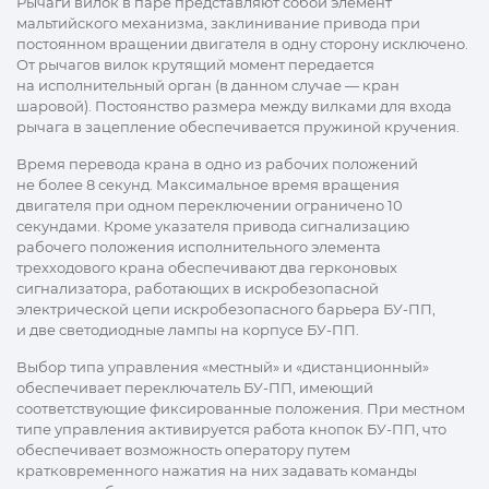
Рычаги вилок в паре представляют собой элемент
мальтийского механизма, заклинивание привода при
постоянном вращении двигателя в одну сторону исключено.
От рычагов вилок крутящий момент передается
на исполнительный орган (в данном случае — кран
шаровой). Постоянство размера между вилками для входа
рычага в зацепление обеспечивается пружиной кручения.
Время перевода крана в одно из рабочих положений
не более 8 секунд. Максимальное время вращения
двигателя при одном переключении ограничено 10
секундами. Кроме указателя привода сигнализацию
рабочего положения исполнительного элемента
трехходового крана обеспечивают два герконовых
сигнализатора, работающих в искробезопасной
электрической цепи искробезопасного барьера БУ-ПП,
и две светодиодные лампы на корпусе БУ-ПП.
Выбор типа управления «местный» и «дистанционный»
обеспечивает переключатель БУ-ПП, имеющий
соответствующие фиксированные положения. При местном
типе управления активируется работа кнопок БУ-ПП, что
обеспечивает возможность оператору путем
кратковременного нажатия на них задавать команды