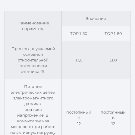
Значение
Наименование
параметра
ТОР 1-50
ТОР 1-80
Предел допускаемой
основной
относительной
±1,0
±1,0
погрешности
счетчика, %,
Питание
электрических цепей
электромагнитного
датчика:
род тока
постоянный
постоянный
напряжение, В
6
6
коммутируемая
12
12
мощность при работе
на активную нагрузку,