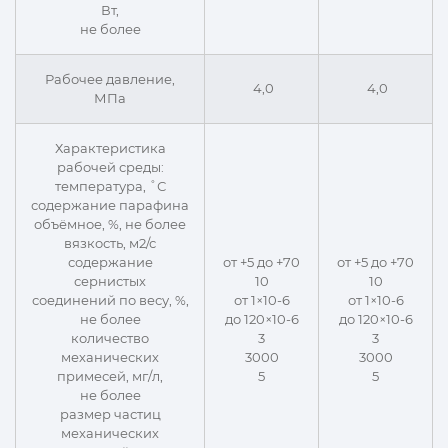
Вт,
не более
Рабочее давление,
4,0
4,0
МПа
Характеристика
рабочей среды:
температура, ˚С
содержание парафина
объёмное, %, не более
вязкость, м2/с
содержание
от +5 до +70
от +5 до +70
сернистых
10
10
соединений по весу, %,
от 1×10-6
от 1×10-6
не более
до 120×10-6
до 120×10-6
количество
3
3
механических
3000
3000
примесей, мг/л,
5
5
не более
размер частиц
механических