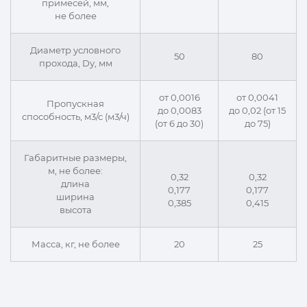
примесей, мм,
не более
Диаметр условного
50
80
прохода, Dу, мм
от 0,0016
от 0,0041
Пропускная
до 0,0083
до 0,02 (от 15
способность, м3/с (м3/ч)
(от 6 до 30)
до 75)
Габаритные размеры,
м, не более:
0,32
0,32
длина
0,177
0,177
ширина
0,385
0,415
высота
Масса, кг, не более
20
25