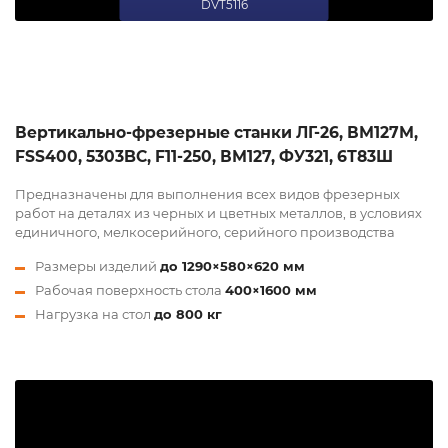
DVT5116
Вертикально-фрезерные станки ЛГ-26, ВМ127М,
FSS400, 5303BC, F11-250, ВМ127, ФУ321, 6Т83Ш
Предназначены для выполнения всех видов фрезерных
работ на деталях из черных и цветных металлов, в условиях
единичного, мелкосерийного, серийного производства
Размеры изделий
до 1290×580×620 мм
Рабочая поверхность стола
400×1600 мм
Нагрузка на стол
до 800 кг