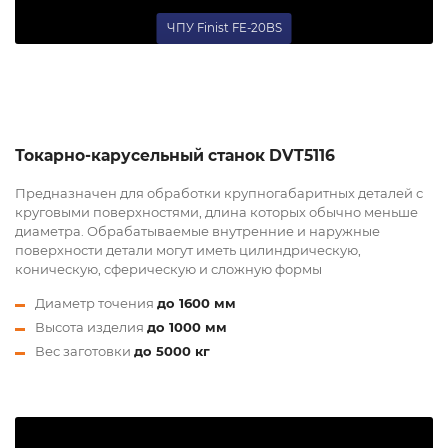
ЧПУ Finist FE-20BS
Токарно-карусельный станок DVT5116
Предназначен для обработки крупногабаритных деталей с
круговыми поверхностями, длина которых обычно меньше
диаметра. Обрабатываемые внутренние и наружные
поверхности детали могут иметь цилиндрическую,
коническую, сферическую и сложную формы
Диаметр точения
до 1600 мм
Высота изделия
до 1000 мм
Вес заготовки
до 5000 кг