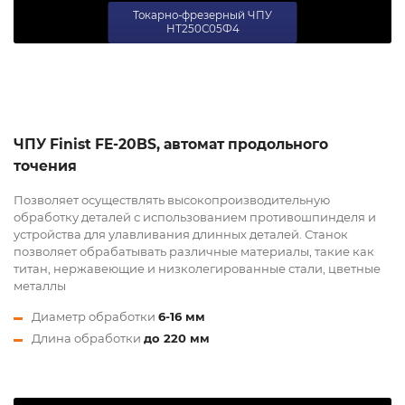
Токарно-фрезерный ЧПУ
НТ250С05Ф4
ЧПУ Finist FE-20BS, автомат продольного
точения
Позволяет осуществлять высокопроизводительную
обработку деталей с использованием противошпинделя и
устройства для улавливания длинных деталей. Станок
позволяет обрабатывать различные материалы, такие как
титан, нержавеющие и низколегированные стали, цветные
металлы
Диаметр обработки
6-16 мм
Длина обработки
до 220 мм