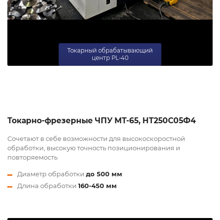
Токарный обрабатывающий
центр PL-40
Токарно-фрезерные ЧПУ МТ-65, НТ250С05Ф4
Сочетают в себе возможности для высокоскоростной
обработки, высокую точность позиционирования и
повторяемость
Диаметр обработки
до 500 мм
Длина обработки
160-450 мм