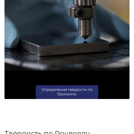
Определение твёрдости по
Бринеллю
Твёрдость по Роквеллу