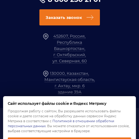
Заказать звонок
452607, Россия,
Республика
Башкортостан,
г. Октябрьский,
ул. Северная, 60
130000, Казахстан,
Мангистауская область,
г. Актау, мкр. 6
здание 39А
Сайт использует файлы cookie и Яндекс Метрику
Продолжая работу с сайтом, Вы разрешаете использовать файлы
cookie и даете согласие на обработку данных сервисом Яндекс
1958-2026 ©
Компания «ОЗНА»
Метрика в соответствии с
Политикой в отношении обработки
Политика обработки персональных данных
персональных данных
. Вы можете отказаться от использования cookie,
Согласие на обработку персональных данных
выбрав соответствующие настройки в браузере.