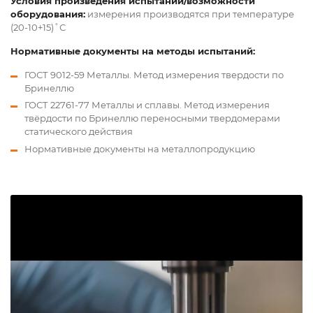
Условия произведения испытаний/возможности
оборудования:
измерения производятся при температуре
(20-10+15)˚С
Нормативные документы на методы испытаний:
ГОСТ 9012-59 Металлы. Метод измерения твердости по
Бринеллю
ГОСТ 22761-77 Металлы и сплавы. Метод измерения
твёрдости по Бринеллю переносными твердомерами
статического действия
Нормативные документы на металлопродукцию