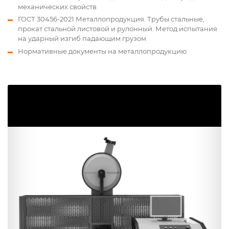
механических свойств
ГОСТ 30456-2021 Металлопродукция. Трубы стальные,
прокат стальной листовой и рулонный. Метод испытания
на ударный изгиб падающим грузом
Нормативные документы на металлопродукцию