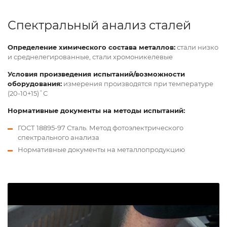
Спектральный анализ сталей
Определение химического состава металлов:
стали низко
и среднелегированные, стали хромоникелевые
Условия произведения испытаний/возможности
оборудования:
измерения производятся при температуре
(20-10+15)˚С
Нормативные документы на методы испытаний:
ГОСТ 18895-97 Сталь. Метод фотоэлектрического
спектрального анализа
Нормативные документы на металлопродукцию