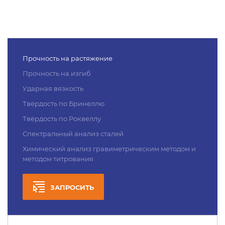
Прочность на растяжение
Прочность на изгиб
Ударная вязкость
Твёрдость по Бринеллю
Твёрдость по Роквеллу
Спектральный анализ сталей
Химический анализ гравиметрическим методом и
методом титрования
ЗАПРОСИТЬ