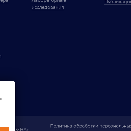
мера
Лабораторные
Публикаци
исследования
и
ы
чества
ования
ы
Политика обработки персональны
ания «ОЗНА»