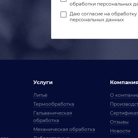
обработки персональных д
Даю
согласие на обработку
персональных данных
Услуги
Компани
Литьё
О компани
Термообработка
Производст
Гальваническая
Сертифика
обработка
Отзывы
Механическая обработка
Новости