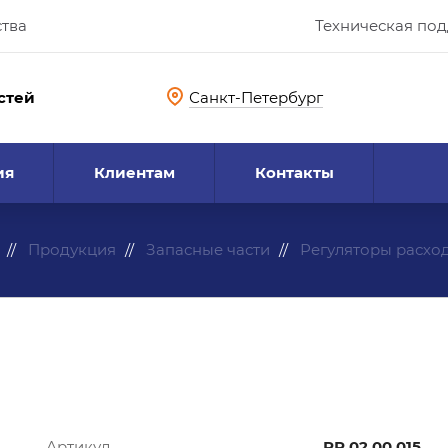
ства
Техническая по
стей
Санкт-Петербург
ия
Клиентам
Контакты
Продукция
Запасные части
Регуляторы расхо
Артикул
РР.02.00.015