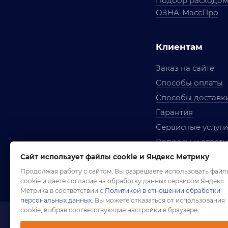
Подбор расходо
ОЗНА-МассПро
Клиентам
Заказ на сайте
Способы оплаты
Способы доставк
Гарантия
Сервисные услуги
Вопросы и ответ
Условия сотрудни
Сайт использует файлы cookie и Яндекс Метрику
Правила использ
Продолжая работу с сайтом, Вы разрешаете использовать файл
cookie и даете согласие на обработку данных сервисом Яндекс
Метрика в соответствии с
Политикой в отношении обработки
персональных данных
. Вы можете отказаться от использования
cookie, выбрав соответствующие настройки в браузере.
1958-2026 ©
Комп