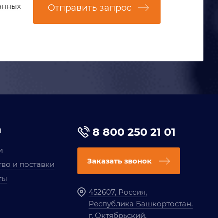
анных
Отправить запрос
я
8 800 250 21 01
и
Заказать звонок
во и поставки
ты
452607, Россия,
Республика Башкортостан,
г. Октябрьский,