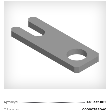
Артикул
Ха8.332.002
OEM-код
00000388040