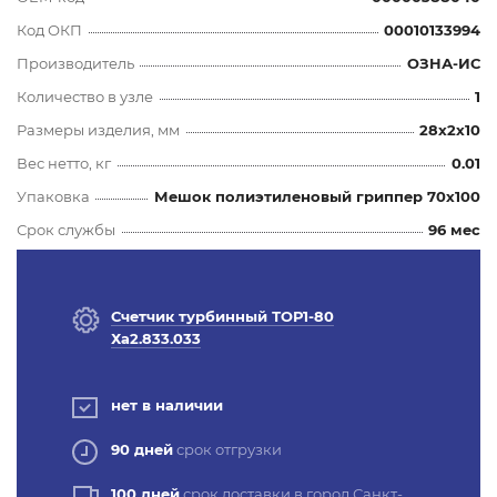
Код ОКП
00010133994
Производитель
ОЗНА-ИС
Количество в узле
1
Размеры изделия, мм
28x2x10
Вес нетто, кг
0.01
Упаковка
Мешок полиэтиленовый гриппер 70х100
Срок службы
96 мес
Счетчик турбинный ТОР1-80
Ха2.833.033
нет в наличии
90 дней
срок отгрузки
100 дней
срок доставки в город Санкт-