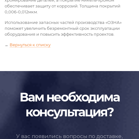
хромирование деталей, а покрытие никель-хромом
обеспечивает защиту от коррозий. Толщина покрытий
0,006-0,012мкм.
Использование запасных частей производства «ОЗНА»
поможет увеличить безремонтный срок эксплуатации
оборудования и повысить эффективность проектов.
←
Вернуться к списку
Вам необходима
консультация?
У вас появились вопросы по доставке,